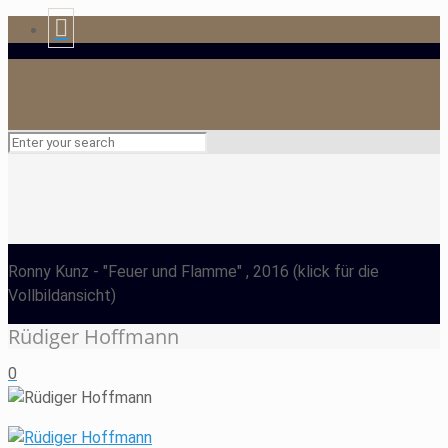
Ronny Kunz
- "Feuer und Flamme" , 2016
(klick für die
Vollbildansicht)
Rüdiger Hoffmann
0