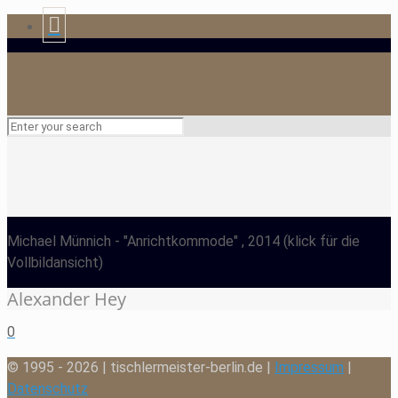
Michael Münnich
- "Anrichtkommode" , 2014
(klick für die
Vollbildansicht)
Alexander Hey
0
© 1995 - 2026 | tischlermeister-berlin.de |
Impressum
|
Datenschutz