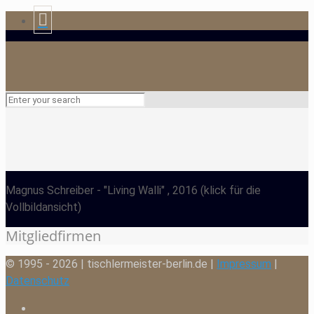
Magnus Schreiber
- "Living Walli" , 2016
(klick für die
Vollbildansicht)
Mitgliedfirmen
© 1995 - 2026 | tischlermeister-berlin.de |
Impressum
|
Datenschutz