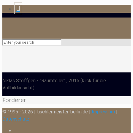
Niklas Stöffgen
- "Raumteiler" , 2015
(klick für die
Vollbildansicht)
Förderer
© 1995 - 2026 | tischlermeister-berlin.de |
Impressum
|
Datenschutz