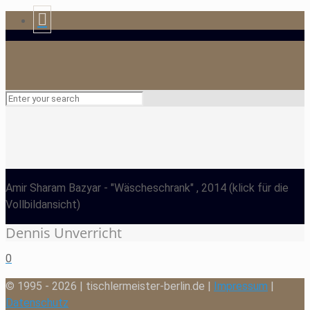
Amir Sharam Bazyar
- "Wäscheschrank" , 2014
(klick für die
Vollbildansicht)
Dennis Unverricht
0
© 1995 - 2026 | tischlermeister-berlin.de |
Impressum
|
Datenschutz