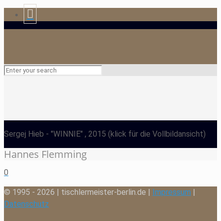
Sergej Hieb
- "WINNIE" , 2015
(klick für die Vollbildansicht)
Hannes Flemming
0
© 1995 - 2026 | tischlermeister-berlin.de |
Impressum
|
Datenschutz