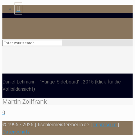
Daniel Lehmann
- "Hänge-Sideboard" , 2015
(klick für die
Vollbildansicht)
Martin Zollfrank
0
© 1995 - 2026 | tischlermeister-berlin.de |
Impressum
|
Datenschutz