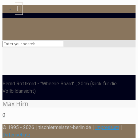
Bernd Rottkord
- "Wheelie Board" , 2016
(klick für die
Vollbildansicht)
Max Hirn
0
© 1995 - 2026 | tischlermeister-berlin.de |
Impressum
|
Datenschutz