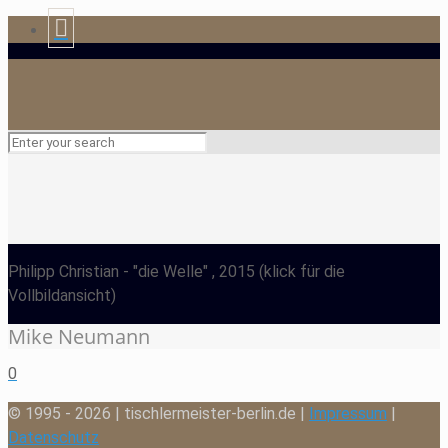
Philipp Christian
- "die Welle" , 2015
(klick für die
Vollbildansicht)
Mike Neumann
0
© 1995 - 2026 | tischlermeister-berlin.de |
Impressum
|
Datenschutz