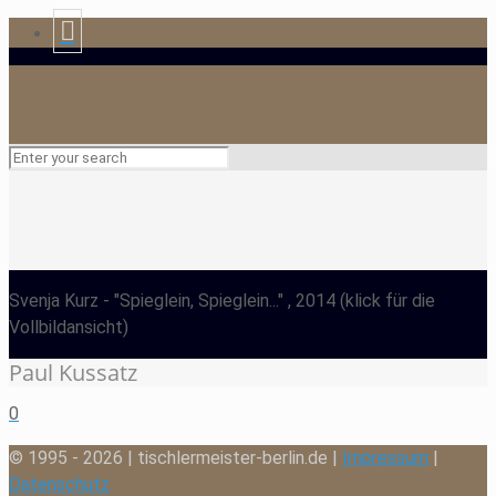
Svenja Kurz
- "Spieglein, Spieglein..." , 2014
(klick für die
Vollbildansicht)
Paul Kussatz
0
© 1995 - 2026 | tischlermeister-berlin.de |
Impressum
|
Datenschutz