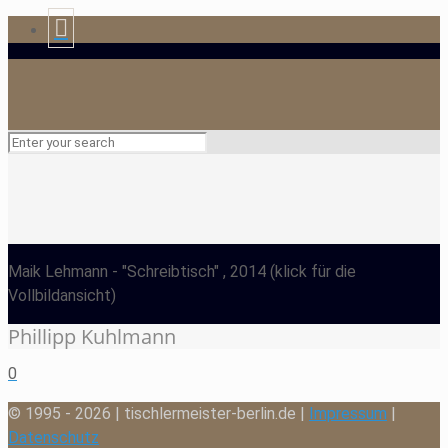
Maik Lehmann
- "Schreibtisch" , 2014
(klick für die
Vollbildansicht)
Phillipp Kuhlmann
0
© 1995 - 2026 | tischlermeister-berlin.de |
Impressum
|
Datenschutz