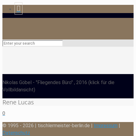
Nikolas Göbel
- "Fliegendes Büro" , 2016
(klick für die
Vollbildansicht)
Rene Lucas
0
© 1995 - 2026 | tischlermeister-berlin.de |
Impressum
|
Datenschutz