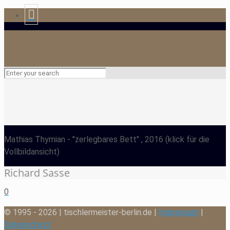
Mathias Thymian
- "zerlegbares Bett" , 2016
(klick für die
Vollbildansicht)
Richard Sasse
0
© 1995 - 2026 | tischlermeister-berlin.de |
Impressum
|
Datenschutz