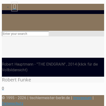
Robert Hauptmann
- "THE ENDGRAIN" , 2014
(klick für die
Vollbildansicht)
Robert Funke
0
© 1995 - 2026 | tischlermeister-berlin.de |
Impressum
|
Datenschutz