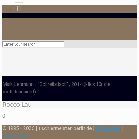
Maik Lehmann
- "Schreibtisch" , 2014
(klick für die
Vollbildansicht)
Rocco Lau
0
© 1995 - 2026 | tischlermeister-berlin.de |
Impressum
|
Datenschutz