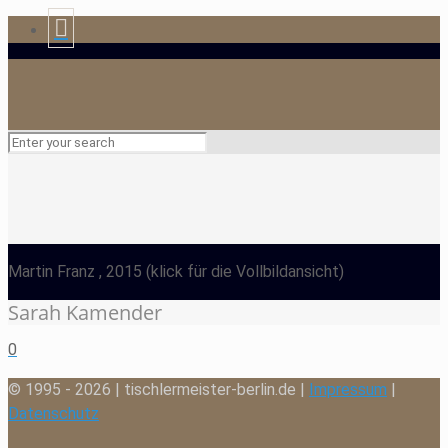
Martin Franz
, 2015
(klick für die Vollbildansicht)
Sarah Kamender
0
© 1995 - 2026 | tischlermeister-berlin.de |
Impressum
|
Datenschutz