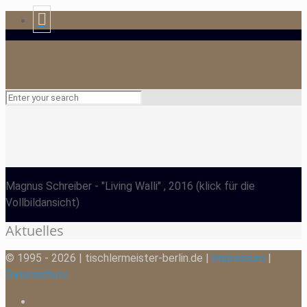
Magnus Schreiber
- "Living Walli" , 2016
(klick für die
Vollbildansicht)
Aktuelles
© 1995 - 2026 | tischlermeister-berlin.de |
Impressum
|
Datenschutz