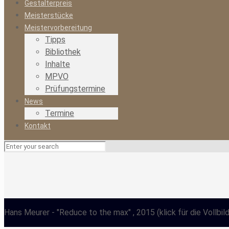
Gestalterpreis
Meisterstücke
Meistervorbereitung
Tipps
Bibliothek
Inhalte
MPVO
Prüfungstermine
News
Termine
Kontakt
Hans Meurer
- "Reduce to the max" , 2015
(klick für die Vollbil