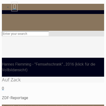
Hannes Flemming
- "Fernsehschrank" , 2016
(klick für die
Vollbildansicht)
Auf Zack
0
ZDF-Reportage