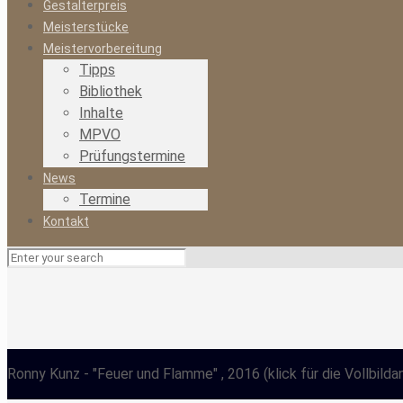
Gestalterpreis
Meisterstücke
Meistervorbereitung
Tipps
Bibliothek
Inhalte
MPVO
Prüfungstermine
News
Termine
Kontakt
Ronny Kunz
- "Feuer und Flamme" , 2016
(klick für die Vollbilda