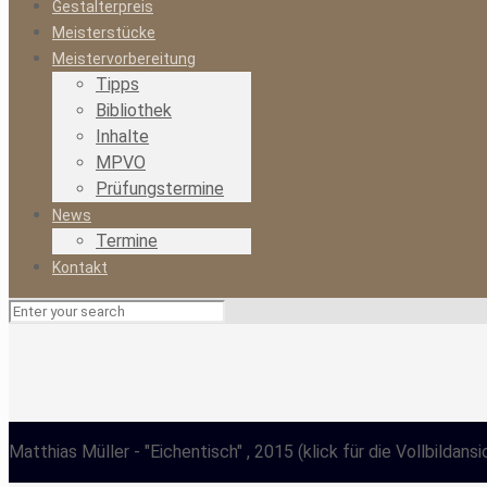
Gestalterpreis
Meisterstücke
Meistervorbereitung
Tipps
Bibliothek
Inhalte
MPVO
Prüfungstermine
News
Termine
Kontakt
Matthias Müller
- "Eichentisch" , 2015
(klick für die Vollbildansi