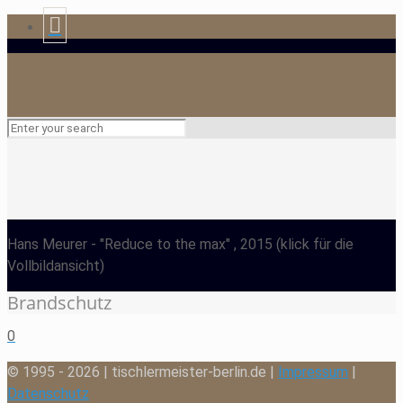
Hans Meurer
- "Reduce to the max" , 2015
(klick für die
Vollbildansicht)
Brandschutz
0
© 1995 - 2026 | tischlermeister-berlin.de |
Impressum
|
Datenschutz