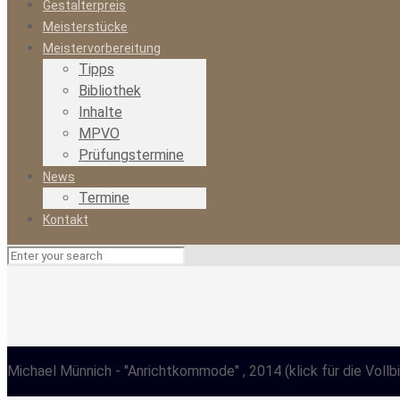
Gestalterpreis
Meisterstücke
Meistervorbereitung
Tipps
Bibliothek
Inhalte
MPVO
Prüfungstermine
News
Termine
Kontakt
Michael Münnich
- "Anrichtkommode" , 2014
(klick für die Vollb