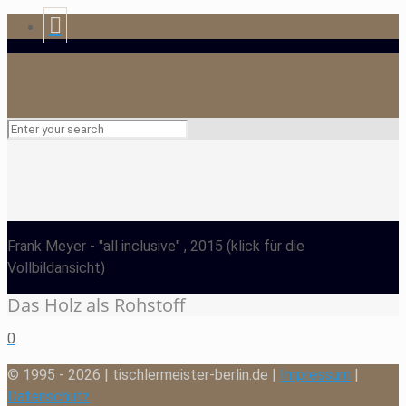
Frank Meyer
- "all inclusive" , 2015
(klick für die
Vollbildansicht)
Das Holz als Rohstoff
0
© 1995 - 2026 | tischlermeister-berlin.de |
Impressum
|
Datenschutz