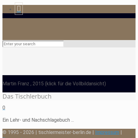
Martin Franz
, 2015
(klick für die Vollbildansicht)
Das Tischlerbuch
0
Ein Lehr- und Nachschlagebuch ...
© 1995 - 2026 | tischlermeister-berlin.de |
Impressum
|