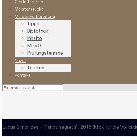
Gestalterpreis
Meisterstücke
Meistervorbereitung
Tipps
Bibliothek
Inhalte
MPVO
Prüfungstermine
News
Termine
Kontakt
Lucas Simonides
- "Panca segreta" , 2016
(klick für die Vollbil