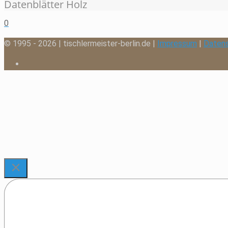
Datenblätter Holz
0
© 1995 - 2026 | tischlermeister-berlin.de |
Impressum
|
Daten