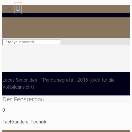
Lucas Simonides
- "Panca segreta" , 2016
(klick für die
Vollbildansicht)
Der Fensterbau
0
Fachkunde u. Technik