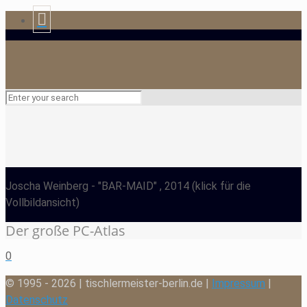
Joscha Weinberg
- "BAR-MAID" , 2014
(klick für die
Vollbildansicht)
Der große PC-Atlas
0
© 1995 - 2026 | tischlermeister-berlin.de |
Impressum
|
Datenschutz