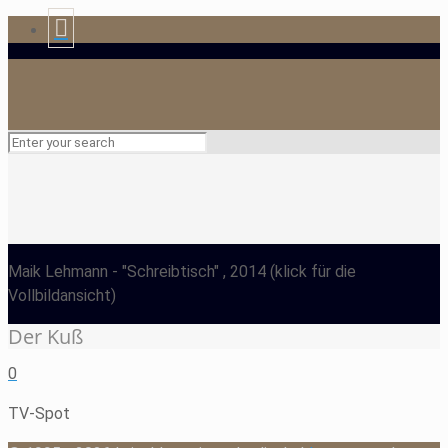
Maik Lehmann
- "Schreibtisch" , 2014
(klick für die
Vollbildansicht)
Der Kuß
0
TV-Spot