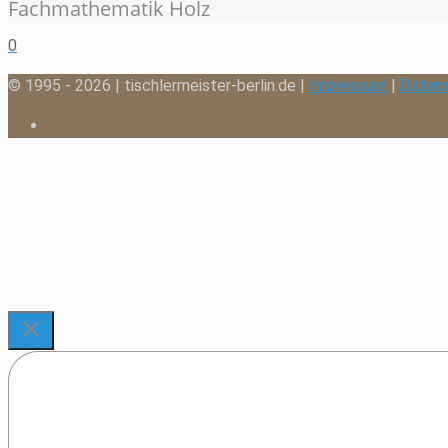
Fachmathematik Holz
0
© 1995 - 2026 | tischlermeister-berlin.de |
Impressum
|
Daten