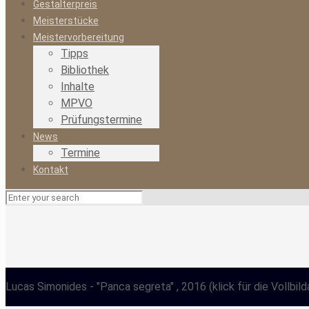
Gestalterpreis
Meisterstücke
Meistervorbereitung
Tipps
Bibliothek
Inhalte
MPVO
Prüfungstermine
News
Termine
Kontakt
Lucas Simonides
- "Panca segreta" , 2016
(klick für die Vollbil