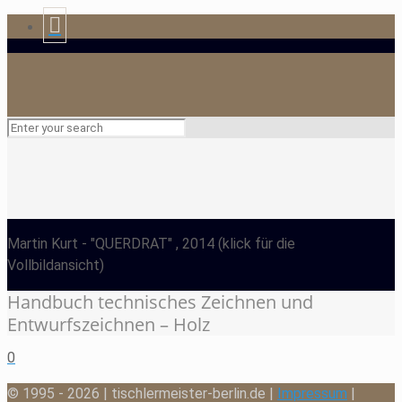
Martin Kurt
- "QUERDRAT" , 2014
(klick für die
Vollbildansicht)
Handbuch technisches Zeichnen und
Entwurfszeichnen – Holz
0
© 1995 - 2026 | tischlermeister-berlin.de |
Impressum
|