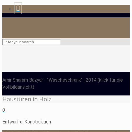
Amir Sharam Bazyar
- "Wäscheschrank" , 2014
(klick für die
Vollbildansicht)
Haustüren in Holz
0
Entwurf u. Konstruktion