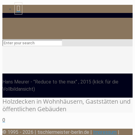
Hans Meurer
- "Reduce to the max" , 2015
(klick für die
Vollbildansicht)
Holzdecken in Wohnhäusern, Gaststätten und
öffentlichen Gebäuden
0
© 1995 - 2026 | tischlermeister-berlin.de |
Impressum
|