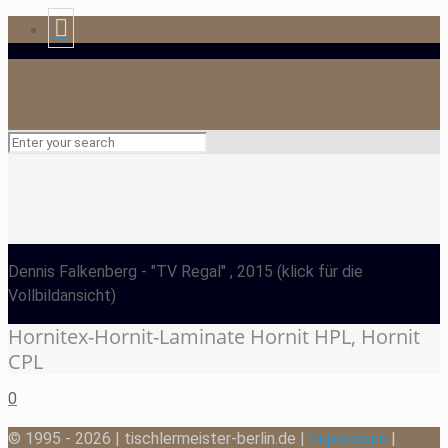
Dennis Falkenberg
- "TV Regal" , 2015
(klick für die
Vollbildansicht)
Hornitex-Hornit-Laminate Hornit HPL, Hornit
CPL
0
© 1995 - 2026 | tischlermeister-berlin.de |
Impressum
|