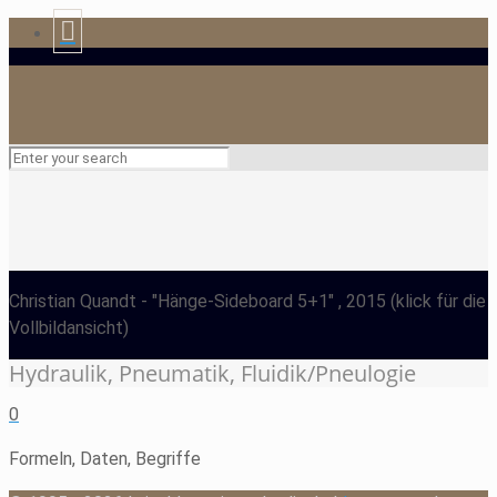
Christian Quandt
- "Hänge-Sideboard 5+1" , 2015
(klick für die
Vollbildansicht)
Hydraulik, Pneumatik, Fluidik/Pneulogie
0
Formeln, Daten, Begriffe