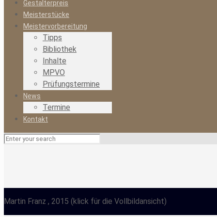
Gestalterpreis
Meisterstücke
Meistervorbereitung
Tipps
Bibliothek
Inhalte
MPVO
Prüfungstermine
News
Termine
Kontakt
Martin Franz
, 2015
(klick für die Vollbildansicht)