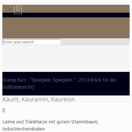
Svenja Kurz
- "Spieglein, Spieglein..." , 2014
(klick für die
Vollbildansicht)
Kaurit, Kauramin, Kauresin
0
Leime und Tränkharze mit gutem Stammbaum,
Industriechemikalien