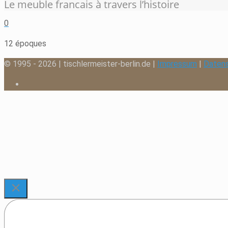
Le meuble francais à travers l’histoire
0
12 époques
© 1995 - 2026 | tischlermeister-berlin.de |
Impressum
|
Daten