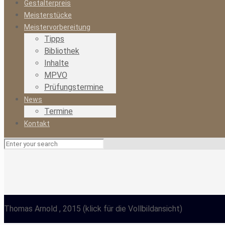
Gestalterpreis
Meisterstücke
Meistervorbereitung
Tipps
Bibliothek
Inhalte
MPVO
Prüfungstermine
News
Termine
Kontakt
Thomas Arnold
, 2015
(klick für die Vollbildansicht)