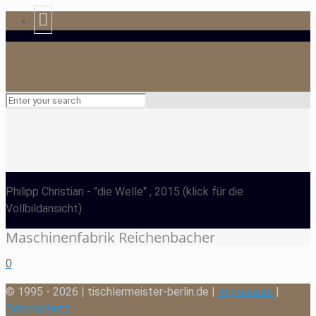
Philipp Christian
- "die Welle" , 2015
(klick für die
Vollbildansicht)
Maschinenfabrik Reichenbacher
0
© 1995 - 2026 | tischlermeister-berlin.de |
Impressum
|
Datenschutz