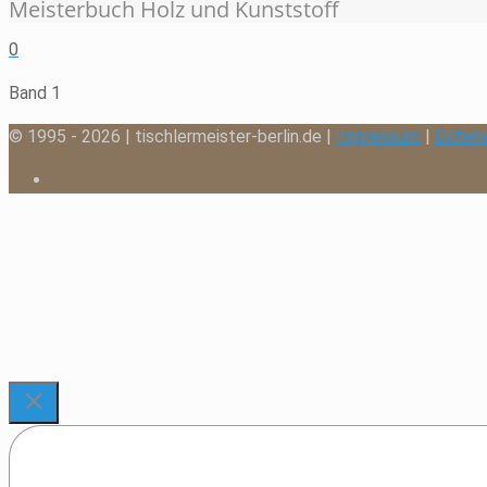
Meisterbuch Holz und Kunststoff
0
Band 1
© 1995 - 2026 | tischlermeister-berlin.de |
Impressum
|
Daten