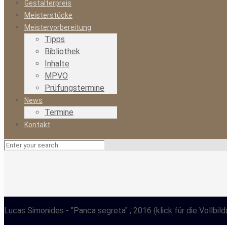
Gestalterpreis
Meisterstücke
Meistervorbereitung
Tipps
Bibliothek
Inhalte
MPVO
Prüfungstermine
News
Termine
Kontakt
Lucas Simonides
- "Panca segreta" , 2016
(klick für die Vollbil