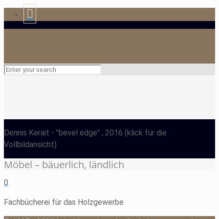
Dennis Kerait
- "bevel edge" , 2016
(klick für die
Vollbildansicht)
Möbel – bäuerlich, ländlich
0
Fachbücherei für das Holzgewerbe