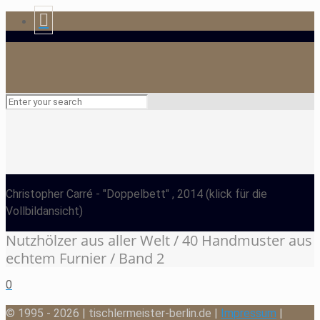
Christopher Carré
- "Doppelbett" , 2014
(klick für die
Vollbildansicht)
Nutzhölzer aus aller Welt / 40 Handmuster aus
echtem Furnier / Band 2
0
© 1995 - 2026 | tischlermeister-berlin.de |
Impressum
|