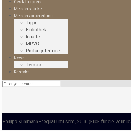
Gestalterpreis
Meisterstücke
Meistervorbereitung
Tipps
Bibliothek
Inhalte
MPVO
Prüfungstermine
News
Termine
Kontakt
Phillipp Kuhlmann
- "Aquatiumtisch" , 2016
(klick für die Vollbil