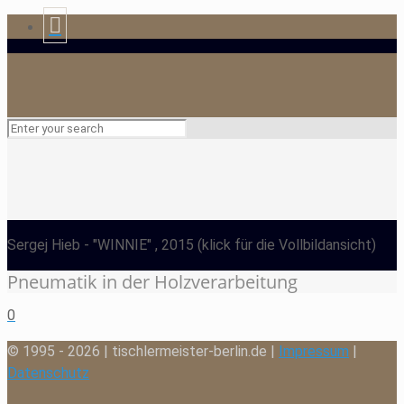
Sergej Hieb
- "WINNIE" , 2015
(klick für die Vollbildansicht)
Pneumatik in der Holzverarbeitung
0
© 1995 - 2026 | tischlermeister-berlin.de |
Impressum
|
Datenschutz