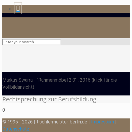
Markus Swarra
- "Rahmenmöbel 2.0" , 2016
(klick für die
Vollbildansicht)
Rechtsprechung zur Berufsbildung
0
© 1995 - 2026 | tischlermeister-berlin.de |
Impressum
|
Datenschutz