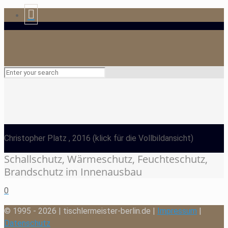
Christopher Platz
, 2016
(klick für die Vollbildansicht)
Schallschutz, Wärmeschutz, Feuchteschutz,
Brandschutz im Innenausbau
0
© 1995 - 2026 | tischlermeister-berlin.de |
Impressum
|
Datenschutz