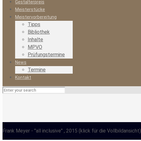
Gestalterpreis
Meisterstücke
Meistervorbereitung
Tipps
Bibliothek
Inhalte
MPVO
Prüfungstermine
News
Termine
Kontakt
Frank Meyer
- "all inclusive" , 2015
(klick für die Vollbildansicht)