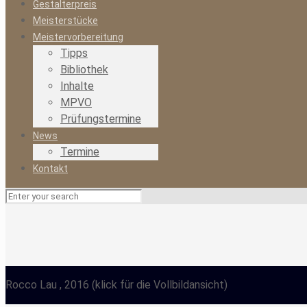
Gestalterpreis
Meisterstücke
Meistervorbereitung
Tipps
Bibliothek
Inhalte
MPVO
Prüfungstermine
News
Termine
Kontakt
Rocco Lau
, 2016
(klick für die Vollbildansicht)