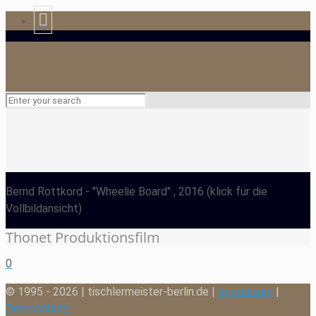
Bernd Rottkord
- "Wheelie Board" , 2016
(klick für die
Vollbildansicht)
Thonet Produktionsfilm
0
© 1995 - 2026 | tischlermeister-berlin.de |
Impressum
|
Datenschutz