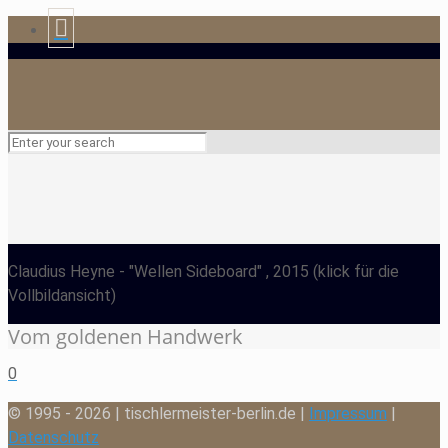
Claudius Heyne
- "Wellen Sideboard" , 2015
(klick für die
Vollbildansicht)
Vom goldenen Handwerk
0
© 1995 - 2026 | tischlermeister-berlin.de |
Impressum
|
Datenschutz